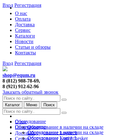
Вход
Регистрация
О нас
Оплата
Доставка
Сервис
Каталоги
Новости
Статьи и обзоры
Контакты
Вход
Регистрация
shop@equm.ru
8 (812) 988-78-69,
8 (921) 912-62-96
Заказать обратный звонок
Каталог
Меню
Поиск
Оборудование
О нас
Оборудование
Оборудование в наличии на складе
Оплата
Оборудование в наличии на складе
Оборудование Logitech
Доставка
Оборудование Logitech
Оборудование Kurt J. Lesker
Сервис