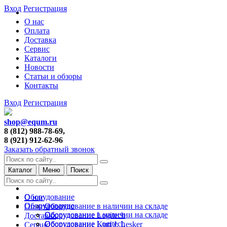
Вход
Регистрация
О нас
Оплата
Доставка
Сервис
Каталоги
Новости
Статьи и обзоры
Контакты
Вход
Регистрация
shop@equm.ru
8 (812) 988-78-69,
8 (921) 912-62-96
Заказать обратный звонок
Каталог
Меню
Поиск
Оборудование
О нас
Оборудование
Оборудование в наличии на складе
Оплата
Оборудование в наличии на складе
Оборудование Logitech
Доставка
Оборудование Logitech
Оборудование Kurt J. Lesker
Сервис