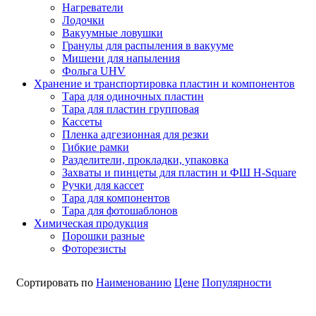
Нагреватели
Лодочки
Вакуумные ловушки
Гранулы для распыления в вакууме
Мишени для напыления
Фольга UHV
Хранение и транспортировка пластин и компонентов
Тара для одиночных пластин
Тара для пластин групповая
Кассеты
Пленка адгезионная для резки
Гибкие рамки
Разделители, прокладки, упаковка
Захваты и пинцеты для пластин и ФШ H-Square
Ручки для кассет
Тара для компонентов
Тара для фотошаблонов
Химическая продукция
Порошки разные
Фоторезисты
Сортировать по
Наименованию
Цене
Популярности