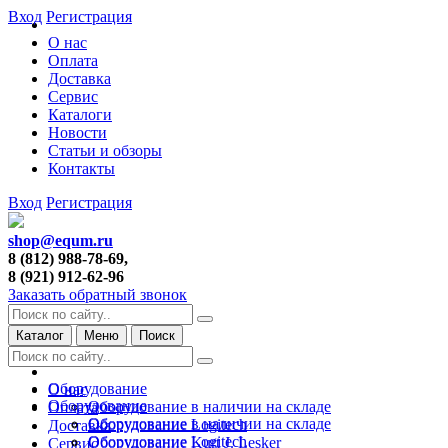
Вход
Регистрация
О нас
Оплата
Доставка
Сервис
Каталоги
Новости
Статьи и обзоры
Контакты
Вход
Регистрация
shop@equm.ru
8 (812) 988-78-69,
8 (921) 912-62-96
Заказать обратный звонок
Каталог
Меню
Поиск
Оборудование
О нас
Оборудование
Оборудование в наличии на складе
Оплата
Оборудование в наличии на складе
Оборудование Logitech
Доставка
Оборудование Logitech
Оборудование Kurt J. Lesker
Сервис