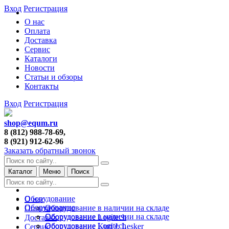
Вход
Регистрация
О нас
Оплата
Доставка
Сервис
Каталоги
Новости
Статьи и обзоры
Контакты
Вход
Регистрация
shop@equm.ru
8 (812) 988-78-69,
8 (921) 912-62-96
Заказать обратный звонок
Каталог
Меню
Поиск
Оборудование
О нас
Оборудование
Оборудование в наличии на складе
Оплата
Оборудование в наличии на складе
Оборудование Logitech
Доставка
Оборудование Logitech
Оборудование Kurt J. Lesker
Сервис