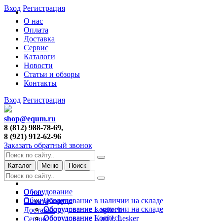
Вход
Регистрация
О нас
Оплата
Доставка
Сервис
Каталоги
Новости
Статьи и обзоры
Контакты
Вход
Регистрация
shop@equm.ru
8 (812) 988-78-69,
8 (921) 912-62-96
Заказать обратный звонок
Каталог
Меню
Поиск
Оборудование
О нас
Оборудование
Оборудование в наличии на складе
Оплата
Оборудование в наличии на складе
Оборудование Logitech
Доставка
Оборудование Logitech
Оборудование Kurt J. Lesker
Сервис