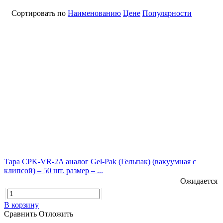
Сортировать по
Наименованию
Цене
Популярности
Тара CPK-VR-2A аналог Gel-Pak (Гельпак) (вакуумная с
клипсой) – 50 шт. размер – ...
Ожидается
В корзину
Сравнить
Отложить