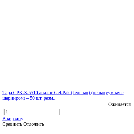
Тара CPK-S-5510 аналог Gel-Pak (Гельпак) (не вакуумная с
шарниром) – 50 шт. разм...
Ожидается
В корзину
Сравнить
Отложить