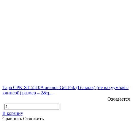
Тара CPK-ST-5510A аналог Gel-Pak (Гельпак) (не вакуумная с
клипсой) размер – 2&q...
Ожидается
В корзину
Сравнить
Отложить