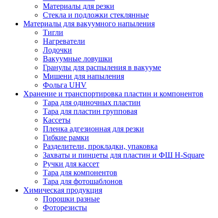
Материалы для резки
Стекла и подложки стеклянные
Материалы для вакуумного напыления
Тигли
Нагреватели
Лодочки
Вакуумные ловушки
Гранулы для распыления в вакууме
Мишени для напыления
Фольга UHV
Хранение и транспортировка пластин и компонентов
Тара для одиночных пластин
Тара для пластин групповая
Кассеты
Пленка адгезионная для резки
Гибкие рамки
Разделители, прокладки, упаковка
Захваты и пинцеты для пластин и ФШ H-Square
Ручки для кассет
Тара для компонентов
Тара для фотошаблонов
Химическая продукция
Порошки разные
Фоторезисты