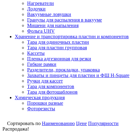
Нагреватели
Лодочки
Вакуумные ловушки
Гранулы для распыления в вакууме
Мишени для напыления
Фольга UHV
Хранение и транспортировка пластин и компонентов
Тара для одиночных пластин
Тара для пластин групповая
Кассеты
Пленка адгезионная для резки
Гибкие рамки
Разделители, прокладки, упаковка
Захваты и пинцеты для пластин и ФШ H-Square
Ручки для кассет
Тара для компонентов
Тара для фотошаблонов
Химическая продукция
Порошки разные
Фоторезисты
Сортировать по
Наименованию
Цене
Популярности
Распродажа!