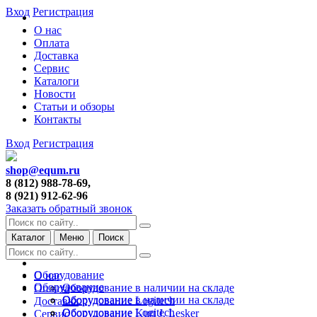
Вход
Регистрация
О нас
Оплата
Доставка
Сервис
Каталоги
Новости
Статьи и обзоры
Контакты
Вход
Регистрация
shop@equm.ru
8 (812) 988-78-69,
8 (921) 912-62-96
Заказать обратный звонок
Каталог
Меню
Поиск
Оборудование
О нас
Оборудование
Оборудование в наличии на складе
Оплата
Оборудование в наличии на складе
Оборудование Logitech
Доставка
Оборудование Logitech
Оборудование Kurt J. Lesker
Сервис