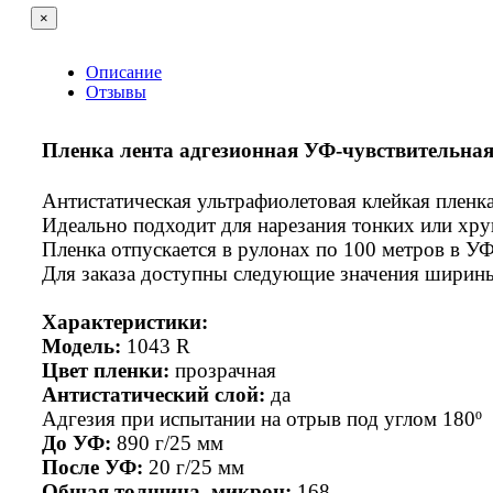
×
Описание
Отзывы
Пленка лента адгезионная УФ-чувствительная
Антистатическая ультрафиолетовая клейкая пленка
Идеально подходит для нарезания тонких или хру
Пленка отпускается в рулонах по 100 метров в У
Для заказа доступны следующие значения ширины: 6,
Характеристики:
Модель:
1043 R
Цвет пленки:
прозрачная
Антистатический слой:
да
Адгезия при испытании на отрыв под углом 180º
До УФ:
890 г/25 мм
После УФ:
20 г/25 мм
Общая толщина, микрон:
168