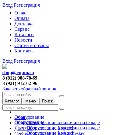
Вход
Регистрация
О нас
Оплата
Доставка
Сервис
Каталоги
Новости
Статьи и обзоры
Контакты
Вход
Регистрация
shop@equm.ru
8 (812) 988-78-69,
8 (921) 912-62-96
Заказать обратный звонок
Каталог
Меню
Поиск
Оборудование
О нас
Оборудование
Оборудование в наличии на складе
Оплата
Оборудование в наличии на складе
Оборудование Logitech
Доставка
Оборудование Logitech
Оборудование Kurt J. Lesker
Сервис