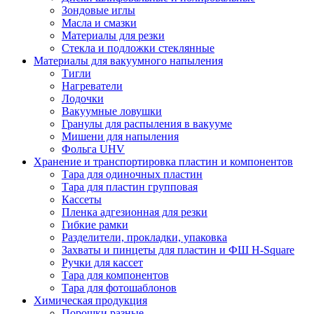
Зондовые иглы
Масла и смазки
Материалы для резки
Стекла и подложки стеклянные
Материалы для вакуумного напыления
Тигли
Нагреватели
Лодочки
Вакуумные ловушки
Гранулы для распыления в вакууме
Мишени для напыления
Фольга UHV
Хранение и транспортировка пластин и компонентов
Тара для одиночных пластин
Тара для пластин групповая
Кассеты
Пленка адгезионная для резки
Гибкие рамки
Разделители, прокладки, упаковка
Захваты и пинцеты для пластин и ФШ H-Square
Ручки для кассет
Тара для компонентов
Тара для фотошаблонов
Химическая продукция
Порошки разные