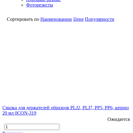
Фоторезисты
Сортировать по
Наименованию
Цене
Популярности
Смазка для держателей образцов PLJ2, PLJ7, PP5, PP6, шприц
20 мл 0CON-319
Ожидается