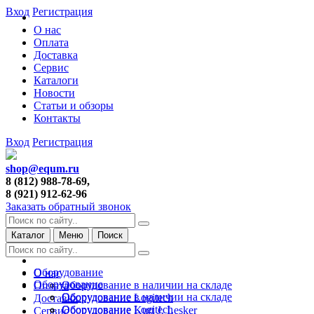
Вход
Регистрация
О нас
Оплата
Доставка
Сервис
Каталоги
Новости
Статьи и обзоры
Контакты
Вход
Регистрация
shop@equm.ru
8 (812) 988-78-69,
8 (921) 912-62-96
Заказать обратный звонок
Каталог
Меню
Поиск
Оборудование
О нас
Оборудование
Оборудование в наличии на складе
Оплата
Оборудование в наличии на складе
Оборудование Logitech
Доставка
Оборудование Logitech
Оборудование Kurt J. Lesker
Сервис