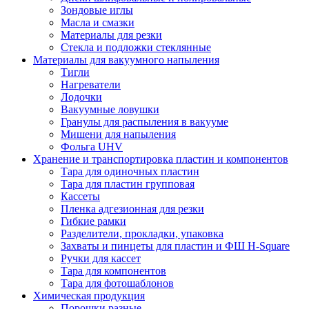
Зондовые иглы
Масла и смазки
Материалы для резки
Стекла и подложки стеклянные
Материалы для вакуумного напыления
Тигли
Нагреватели
Лодочки
Вакуумные ловушки
Гранулы для распыления в вакууме
Мишени для напыления
Фольга UHV
Хранение и транспортировка пластин и компонентов
Тара для одиночных пластин
Тара для пластин групповая
Кассеты
Пленка адгезионная для резки
Гибкие рамки
Разделители, прокладки, упаковка
Захваты и пинцеты для пластин и ФШ H-Square
Ручки для кассет
Тара для компонентов
Тара для фотошаблонов
Химическая продукция
Порошки разные