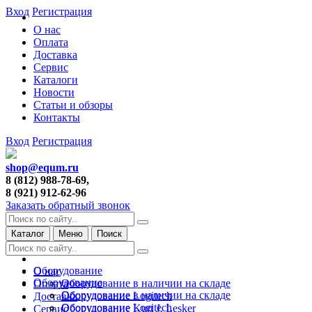
Вход
Регистрация
О нас
Оплата
Доставка
Сервис
Каталоги
Новости
Статьи и обзоры
Контакты
Вход
Регистрация
shop@equm.ru
8 (812) 988-78-69,
8 (921) 912-62-96
Заказать обратный звонок
Каталог
Меню
Поиск
Оборудование
О нас
Оборудование
Оборудование в наличии на складе
Оплата
Оборудование в наличии на складе
Оборудование Logitech
Доставка
Оборудование Logitech
Оборудование Kurt J. Lesker
Сервис