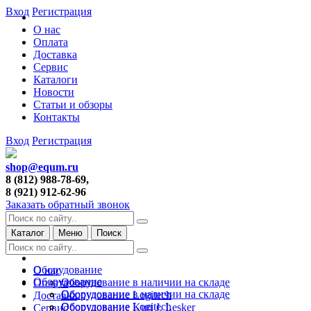
Вход
Регистрация
О нас
Оплата
Доставка
Сервис
Каталоги
Новости
Статьи и обзоры
Контакты
Вход
Регистрация
shop@equm.ru
8 (812) 988-78-69,
8 (921) 912-62-96
Заказать обратный звонок
Каталог
Меню
Поиск
Оборудование
О нас
Оборудование
Оборудование в наличии на складе
Оплата
Оборудование в наличии на складе
Оборудование Logitech
Доставка
Оборудование Logitech
Оборудование Kurt J. Lesker
Сервис